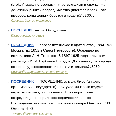
(broker) между сторонами, участвующими в сделке. На
денежных рынках посредничество (intermediation) – это
процесс, когда деньги берутся в кредит&#8230; …
Словарь бизнес-терминов
ПОСРЕДНИК
— см. Омбудсман …
7
Юридический словарь
ПОСРЕДНИК
— просветительское издательство, 1884 1935,
8
Москва (до 1892 в Санкт Петербурге). Основано по
инициативе Л. Н. Толстого. В 1897 1925 издательством
руководил И. И. Горбунов Посадов. Доступная для народа
по цене художественная и нравоучительная&#8230; …
Большой Энциклопедический словарь
ПОСРЕДНИК
— ПОСРЕДНИК, а, муж. Лицо (а также
9
организация, государство), при участии к рого ведутся
переговоры между сторонами. П. в споре. | жен.
посредница, ы. | прил. посреднический, ая, ое.
Посредническая миссия. Толковый словарь Ожегова. С.И.
Ожегов, Н.Ю …
Толковый словарь Ожегова