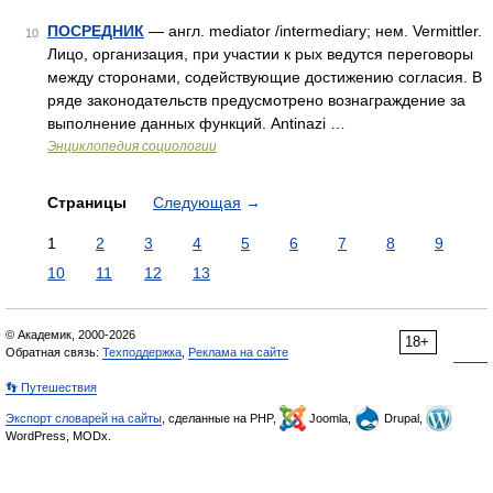
ПОСРЕДНИК
— англ. mediator /intermediary; нем. Vermittler.
10
Лицо, организация, при участии к рых ведутся переговоры
между сторонами, содействующие достижению согласия. В
ряде законодательств предусмотрено вознаграждение за
выполнение данных функций. Antinazi …
Энциклопедия социологии
Страницы
Следующая
→
1
2
3
4
5
6
7
8
9
10
11
12
13
© Академик, 2000-2026
18+
Обратная связь:
Техподдержка
,
Реклама на сайте
👣 Путешествия
Экспорт словарей на сайты
, сделанные на PHP,
Joomla,
Drupal,
WordPress, MODx.