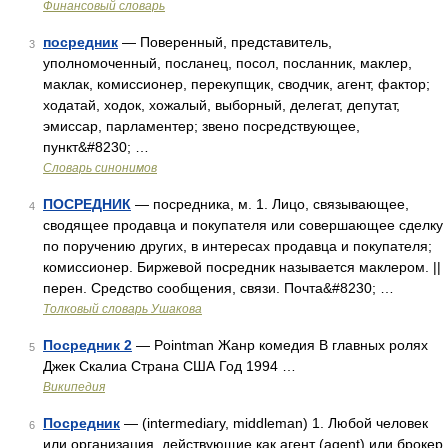
Финансовый словарь
посредник
— Поверенный, представитель,
3
уполномоченный, посланец, посол, посланник, маклер,
маклак, комиссионер, перекупщик, сводчик, агент, фактор;
ходатай, ходок, хожалый, выборный, делегат, депутат,
эмиссар, парламентер; звено посредствующее,
пункт&#8230; …
Словарь синонимов
ПОСРЕДНИК
— посредника, м. 1. Лицо, связывающее,
4
сводящее продавца и покупателя или совершающее сделку
по поручению других, в интересах продавца и покупателя;
комиссионер. Биржевой посредник называется маклером. ||
перен. Средство сообщения, связи. Почта&#8230; …
Толковый словарь Ушакова
Посредник 2
— Pointman Жанр комедия В главных ролях
5
Джек Скалиа Страна США Год 1994 …
Википедия
Посредник
— (intermediary, middleman) 1. Любой человек
6
или организация, действующие как агент (agent) или брокер